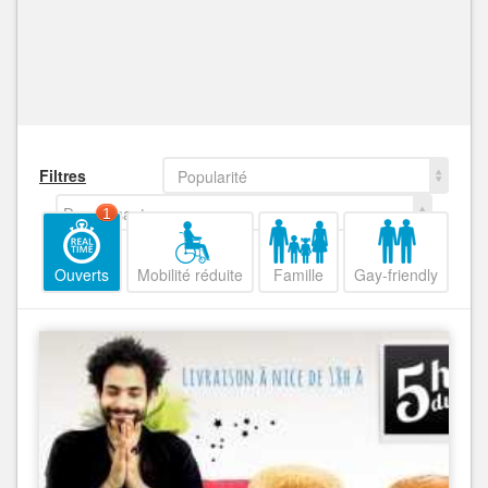
Filtres
Popularité
Decroissant
1
Ouverts
Mobilité réduite
Famille
Gay-friendly