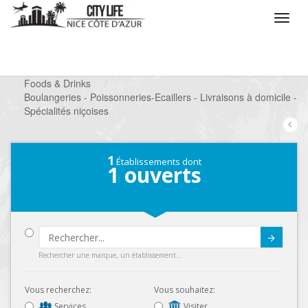
/
Que voulez vous faire ?
/
Chercher un commerce
/
Foods & Drinks
/
Boulangeries - Poissonneries-Ecaillers - Livraisons à domicile -
Spécialités niçoises
1
Établissements dont
1
ouverts
Submit
Rechercher une marque, un établissement...
Vous recherchez:
Vous souhaitez:
Services
Visiter