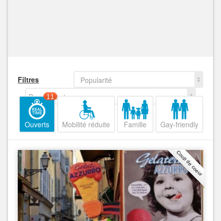
Filtres
Popularité
Decroissant
11
Ouverts
Mobilité réduite
Famille
Gay-friendly
Coup de coeur