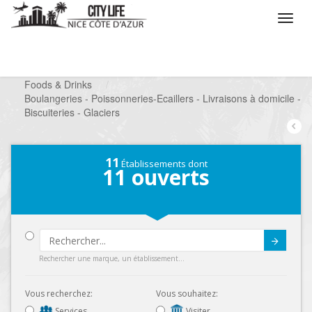
/
Que voulez vous faire ?
/
Chercher un commerce
/
Foods & Drinks
/
Boulangeries - Poissonneries-Ecaillers - Livraisons à domicile -
Biscuiteries - Glaciers
11
Établissements dont
11
ouverts
Submit
Rechercher une marque, un établissement...
Vous recherchez:
Vous souhaitez:
Services
Visiter