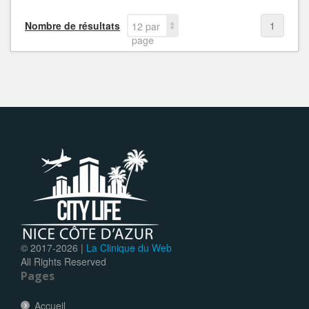
Nombre de résultats
1
12 par
page
© 2017-
2026 |
La Clinique du Web
All Rights Reserved
Pages
Accueil