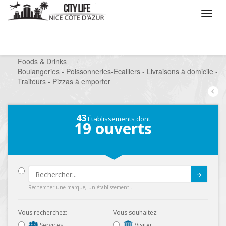
/
Que voulez vous faire ?
/
Chercher un commerce
/
Foods & Drinks
/
Boulangeries - Poissonneries-Ecaillers - Livraisons à domicile -
Traiteurs - Pizzas à emporter
43
Établissements dont
19
ouverts
Submit
Rechercher une marque, un établissement...
Vous recherchez:
Vous souhaitez:
Services
Visiter