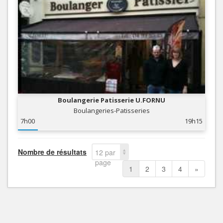
Boulangerie Patisserie U.FORNU
Boulangeries-Patisseries
7h00
19h15
Nombre de résultats
12 par
page
1
2
3
4
»