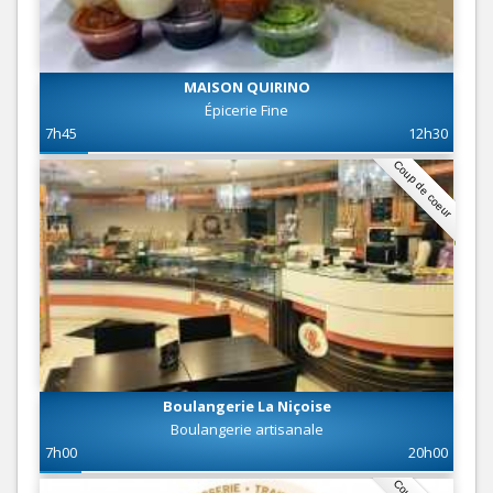
MAISON QUIRINO
Épicerie Fine
7h45
12h30
Coup de coeur
Boulangerie La Niçoise
Boulangerie artisanale
7h00
20h00