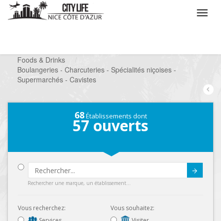
/
Que voulez vous faire ?
/
Chercher un commerce
/
Foods & Drinks
/
Boulangeries - Charcuteries - Spécialités niçoises -
Supermarchés - Cavistes
68
Établissements dont
57
ouverts
Submit
Rechercher une marque, un établissement...
Vous recherchez:
Vous souhaitez:
Services
Visiter