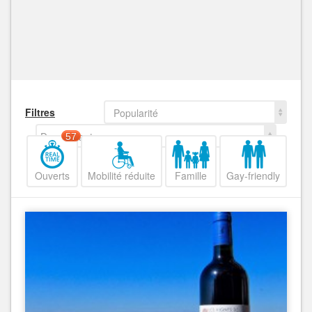
Filtres
Popularité
Decroissant
57
Ouverts
Mobilité réduite
Famille
Gay-friendly