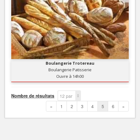
Boulangerie Trotereau
Boulangerie Patisserie
Ouvre à 14h00
Nombre de résultats
12 par
page
«
1
2
3
4
5
6
»