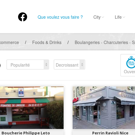
Que voulez vous faire ?
City
Life
 commerce
/
Foods & Drinks
/
Boulangeries - Charcuteries - S
s
Popularité
Decroissant
Ouver
Boucherie Philippe Leto
Perrin Ravioli Nice