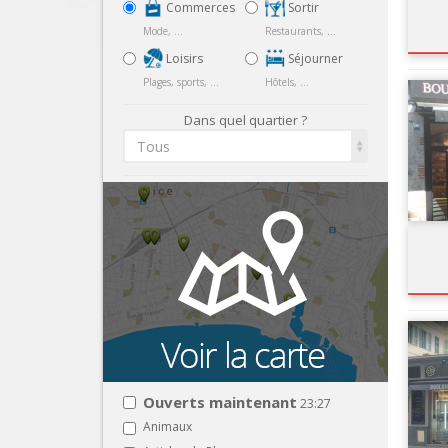
Commerces
Sortir
Mode, ...
Restaurants, ...
Loisirs
Séjourner
Plages, sports, ...
Hôtels, ...
Dans quel quartier ?
Tous
Ouverts maintenant
23:27
Animaux