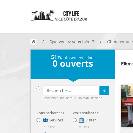
/
Que voulez vous faire ?
/
Chercher un
51
Établissements dont
0
ouverts
Filtre
Submit
Rechercher une marque, un établissement...
Vous recherchez:
Vous souhaitez:
Services
Visiter
Tourisme, ...
Musées, ...