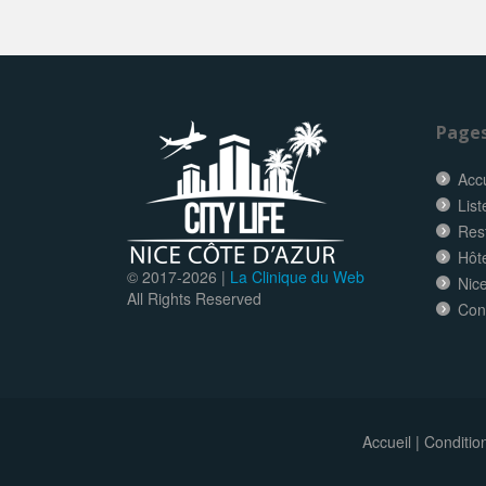
Page
Accu
List
Res
Hôt
© 2017-
2026 |
La Clinique du Web
Nice
All Rights Reserved
Con
Accueil
|
Conditio