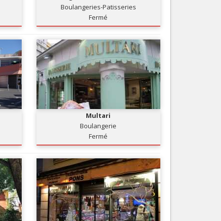
Boulangeries-Patisseries
Nice le Carré d’Or
Services
Fermé
Nice Aéroport
Tourisme, ...
Multari
Boulangerie
Fermé