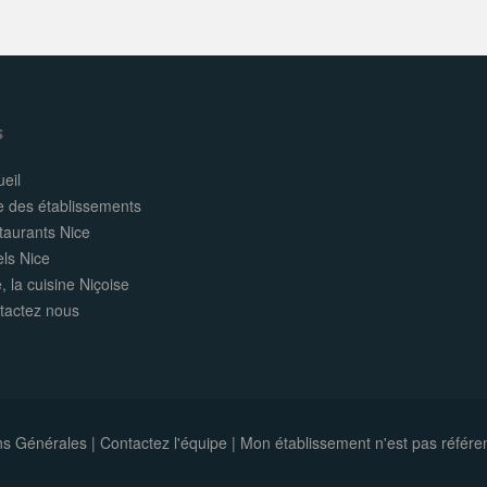
s
eil
e des établissements
taurants Nice
els Nice
, la cuisine Niçoise
tactez nous
ns Générales
|
Contactez l'équipe
|
Mon établissement n'est pas référe