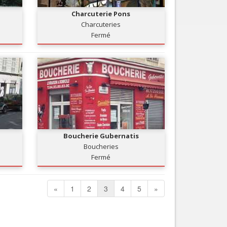
Charcuterie Pons
Charcuteries
Fermé
Boucherie Gubernatis
Boucheries
Fermé
«
1
2
3
4
5
»