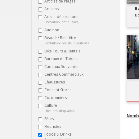
Articles de Plages
Bo
Artisans
Bo
Arts et décorations
Décoration, antiquaires, ...
Audition
Beauté / Bien-être
Produits de beauté, bijouteries, ...
Bike Tours & Rentals
Bureaux de Tabacs
Cadeaux-Souvenirs
Centres Commerciaux
Chaussures
Concept Stores
Cordonniers
Culture
Librairies, disquaires, ...
Nombr
Fêtes
Fleuristes
Foods & Drinks