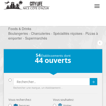
/
Que voulez vous faire ?
/
Chercher un commerce
/
Foods & Drinks
/
Boulangeries - Charcuteries - Spécialités niçoises - Pizzas à
emporter - Supermarchés
54
Établissements dont
44
ouverts
Submit
Rechercher une marque, un établissement...
Vous recherchez:
Vous souhaitez:
Services
Visiter