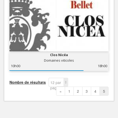
Clos Nicéa
Domaines viticoles
10h00
18h00
Nombre de résultats
12 par
page
«
1
2
3
4
5