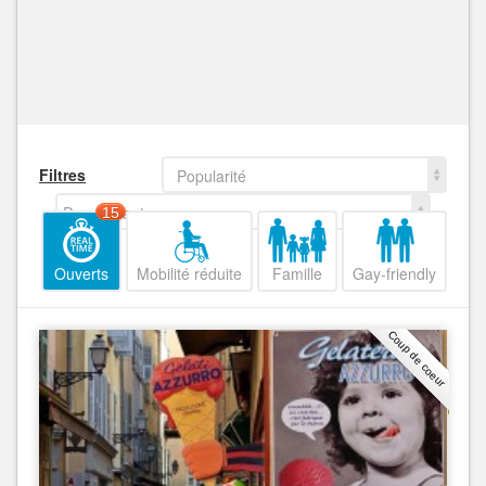
Filtres
Popularité
Decroissant
15
Ouverts
Mobilité réduite
Famille
Gay-friendly
Coup de coeur