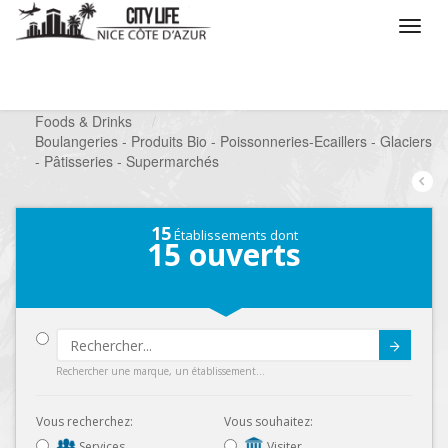
/
Que voulez vous faire ?
/
Chercher un commerce
/
Foods & Drinks
/
Boulangeries - Produits Bio - Poissonneries-Ecaillers - Glaciers
- Pâtisseries - Supermarchés
15
Établissements dont
15
ouverts
Submit
Rechercher une marque, un établissement...
Vous recherchez:
Vous souhaitez:
Services
Visiter