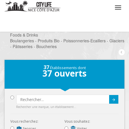
/
Que voulez vous faire ?
/
Chercher un commerce
/
Foods & Drinks
/
Boulangeries - Produits Bio - Poissonneries-Ecaillers - Glaciers
- Pâtisseries - Boucheries
37
Établissements dont
37
ouverts
Submit
Rechercher une marque, un établissement...
Vous recherchez:
Vous souhaitez:
Services
Visiter