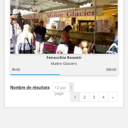
Fenocchio Rosseti
Maitre Glaciers
9h00
00h00
Nombre de résultats
12 par
page
1
2
3
4
»