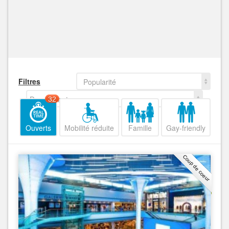
Filtres
Popularité
Decroissant
32
Ouverts
Mobilité réduite
Famille
Gay-friendly
Coup de coeur