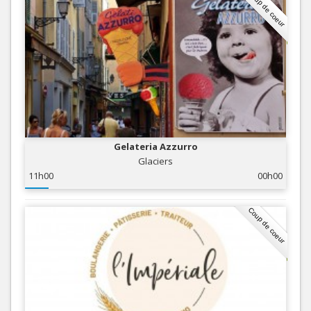
Coup de coeur
Gelateria Azzurro
Glaciers
11h00
00h00
Coup de coeur