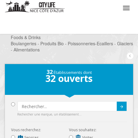
/
Que voulez vous faire ?
/
Chercher un commerce
/
Foods & Drinks
/
Boulangeries - Produits Bio - Poissonneries-Ecaillers - Glaciers
- Alimentations
32
Établissements dont
32
ouverts
Submit
Rechercher une marque, un établissement...
Vous recherchez:
Vous souhaitez:
Services
Visiter