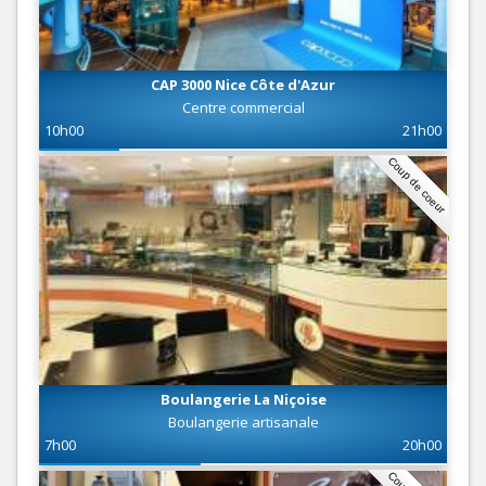
CAP 3000 Nice Côte d'Azur
Centre commercial
10h00
21h00
Coup de coeur
Boulangerie La Niçoise
Boulangerie artisanale
7h00
20h00