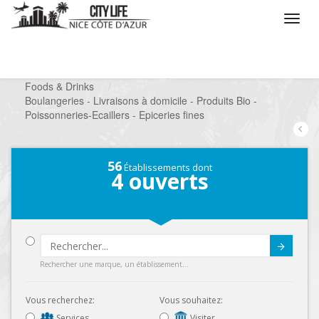
/
Que voulez vous faire ?
/
Chercher un commerce
/
Foods & Drinks
/
Boulangeries - Livraisons à domicile - Produits Bio -
Poissonneries-Ecaillers - Epiceries fines
56
Établissements dont
4
ouverts
Submit
Rechercher une marque, un établissement...
Vous recherchez:
Vous souhaitez:
Services
Visiter