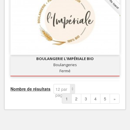
Coup de coeur
BOULANGERIE L'IMPÉRIALE BIO
Boulangeries
Fermé
Nombre de résultats
12 par
page
1
2
3
4
5
»