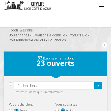
/
Que voulez vous faire ?
/
Chercher un commerce
/
Foods & Drinks
/
Boulangeries - Livraisons à domicile - Produits Bio -
Poissonneries-Ecaillers - Boucheries
33
Établissements dont
23
ouverts
Submit
Rechercher une marque, un établissement...
Vous recherchez:
Vous souhaitez:
Services
Visiter