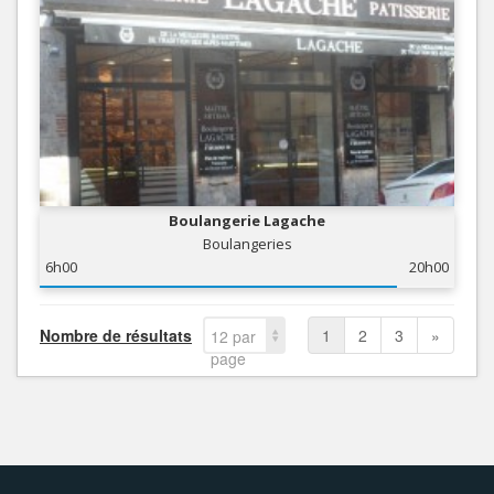
Boulangerie Lagache
Boulangeries
6h00
20h00
Nombre de résultats
1
2
3
»
12 par
page