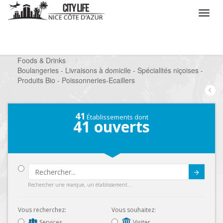
/
Que voulez vous faire ?
/
Chercher un commerce
/
Foods & Drinks
/
Boulangeries - Livraisons à domicile - Spécialités niçoises -
Produits Bio - Poissonneries-Ecaillers
41
Établissements dont
41
ouverts
Submit
Rechercher une marque, un établissement...
Vous recherchez:
Vous souhaitez:
Services
Visiter