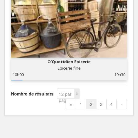
O'Quotidien Epicerie
Epicerie fine
10h00
19h30
Nombre de résultats
12 par
page
«
1
2
3
4
»