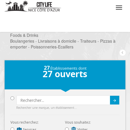
/
Que voulez vous faire ?
/
Chercher un commerce
/
Foods & Drinks
/
Boulangeries - Livraisons à domicile - Traiteurs - Pizzas à
emporter - Poissonneries-Ecaillers
27
Établissements dont
27
ouverts
Submit
Rechercher une marque, un établissement...
Vous recherchez:
Vous souhaitez:
Services
Visiter