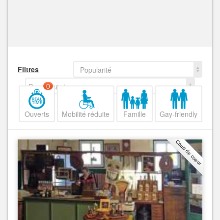
Filtres
Popularité
Decroissant
0
Ouverts
Mobilité réduite
Famille
Gay-friendly
Coup de coeur