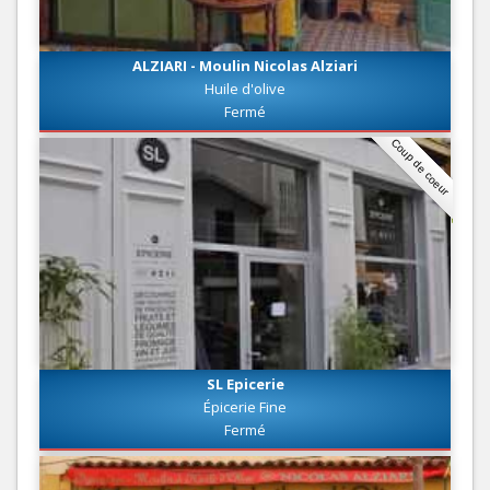
ALZIARI - Moulin Nicolas Alziari
Huile d'olive
Fermé
Coup de coeur
SL Epicerie
Épicerie Fine
Fermé