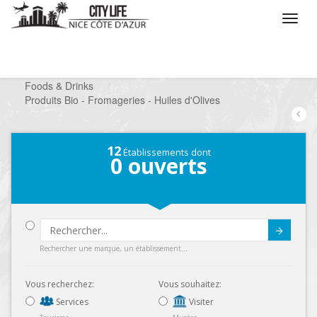
/
Que voulez vous faire ?
/
Chercher un commerce
/
Foods & Drinks
/
Produits Bio - Fromageries - Huiles d'Olives
12
Établissements dont
0
ouverts
Submit
Rechercher une marque, un établissement...
Vous recherchez:
Vous souhaitez:
Services
Visiter