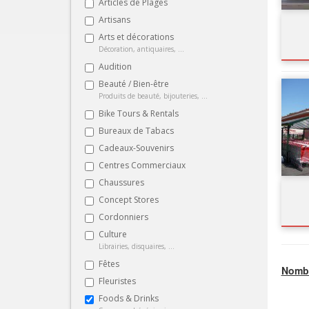
Articles de Plages
Artisans
Arts et décorations
Décoration, antiquaires, ...
Audition
Beauté / Bien-être
Produits de beauté, bijouteries, ...
Bike Tours & Rentals
Bureaux de Tabacs
Cadeaux-Souvenirs
Centres Commerciaux
Chaussures
Concept Stores
Cordonniers
Culture
Librairies, disquaires, ...
Fêtes
Nombr
Fleuristes
Foods & Drinks