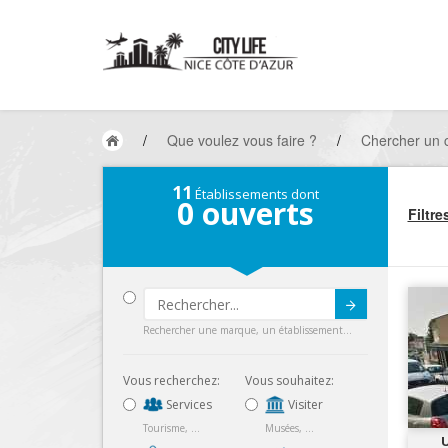
/
Que voulez vous faire ?
/
Chercher un
11
Établissements dont
0
ouverts
Filtre
Submit
Rechercher une marque, un établissement...
Vous recherchez:
Vous souhaitez:
Services
Visiter
Tourisme, ...
Musées, ...