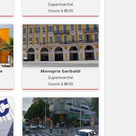
Supermarché
Nice le Carré d’Or
Services
Ouvre à 8h30
Nice Aéroport
Tourisme, ...
re
Monoprix Garibaldi
Supermarché
Ouvre à 8h30