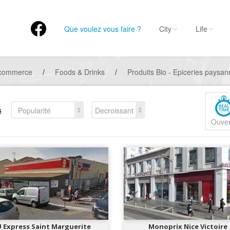
Que voulez vous faire ?
City
Life
 commerce
/
Foods & Drinks
/
Produits Bio - Epiceries paysa
s
Popularité
Decroissant
Ouver
U Express Saint Marguerite
Monoprix Nice Victoire