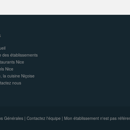
s
eil
e des établissements
taurants Nice
els Nice
, la cuisine Niçoise
tactez nous
ns Générales
|
Contactez l'équipe
|
Mon établissement n'est pas référe