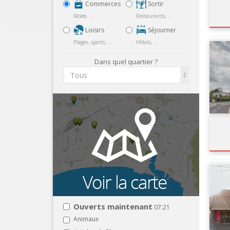
Commerces
Sortir
Mode, ...
Restaurants, ...
Loisirs
Séjourner
Plages, sports, ...
Hôtels, ...
Dans quel quartier ?
Tous
Ouverts maintenant
07:21
Animaux