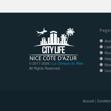
Page
Accu
List
Res
Hôt
© 2017-
2026 |
La Clinique du Web
Nice
All Rights Reserved
Con
Accueil
|
Conditio