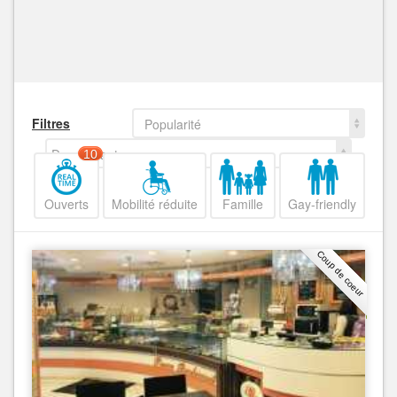
Filtres
Popularité
Decroissant
10
Ouverts
Mobilité réduite
Famille
Gay-friendly
Coup de coeur