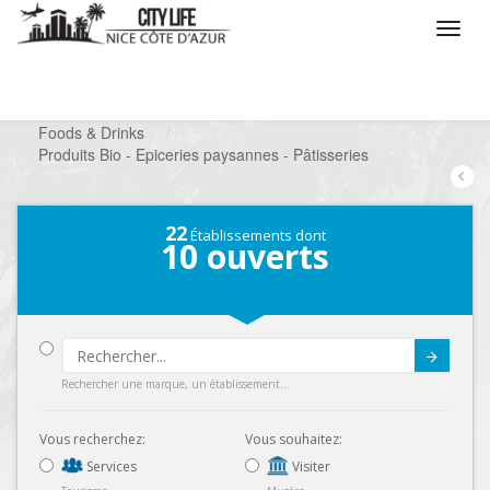
/
Que voulez vous faire ?
/
Chercher un commerce
/
Foods & Drinks
/
Produits Bio - Epiceries paysannes - Pâtisseries
22
Établissements dont
10
ouverts
Submit
Rechercher une marque, un établissement...
Vous recherchez:
Vous souhaitez:
Services
Visiter