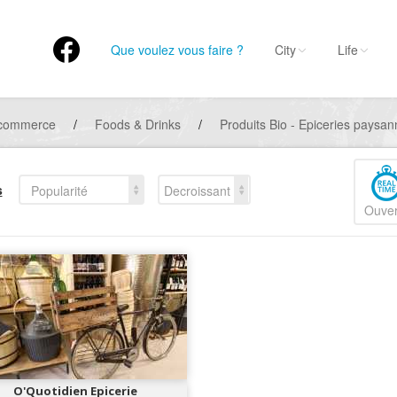
Que voulez vous faire ?
City
Life
 commerce
/
Foods & Drinks
/
Produits Bio - Epiceries paysa
s
Popularité
Decroissant
Ouver
O'Quotidien Epicerie