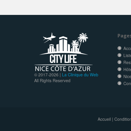
Page
Accu
List
Res
Hôt
© 2017-
2026 |
La Clinique du Web
Nice
All Rights Reserved
Con
Accueil
|
Conditio