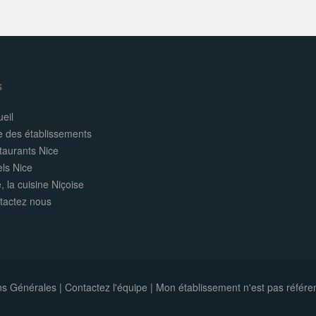
s
eil
e des établissements
taurants Nice
els Nice
, la cuisine Niçoise
tactez nous
ns Générales
|
Contactez l'équipe
|
Mon établissement n'est pas référe