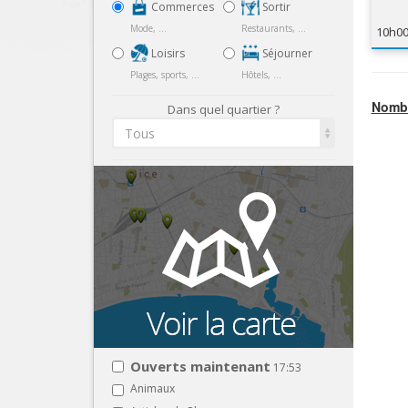
Commerces
Sortir
Mode, ...
Restaurants, ...
10h0
Loisirs
Séjourner
Plages, sports, ...
Hôtels, ...
Nombr
Dans quel quartier ?
Tous
Ouverts maintenant
17:53
Animaux