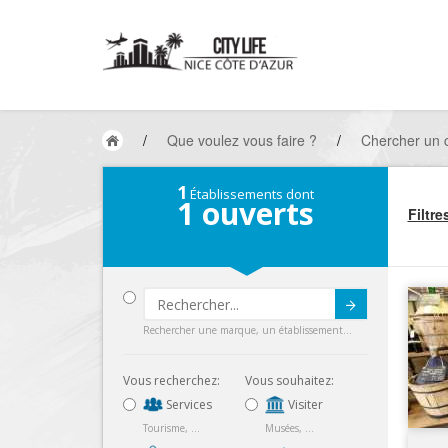
/
Que voulez vous faire ?
/
Chercher un
1
Établissements dont
1
ouverts
Filtre
Submit
Rechercher une marque, un établissement...
Vous recherchez:
Vous souhaitez:
Services
Visiter
Tourisme, ...
Musées, ...