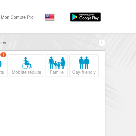
Mon Compte Pro
nnes
Par activité
Par quartiers
Nice Promenade des Angl
Séjourner
1
Hôtels, ...
Nice Promenade du Paillo
ts
Mobilité réduite
Famille
Gay-friendly
Visiter
Nice le Port
Musées, ...
Nice le Vieux Nice
Sortir
Nice le Coeur de Ville
Restaurants, ...
Nice les Collines Niçoises
Commerces
Mode, ...
Nice le petit Marais Niçois
Loisirs
Nice la plaine du Var
Plages, sports, ...