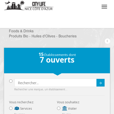
/
Que voulez vous faire ?
/
Chercher un commerce
/
Foods & Drinks
/
Produits Bio - Huiles d'Olives - Boucheries
15
Établissements dont
7
ouverts
Submit
Rechercher une marque, un établissement...
Vous recherchez:
Vous souhaitez:
Services
Visiter