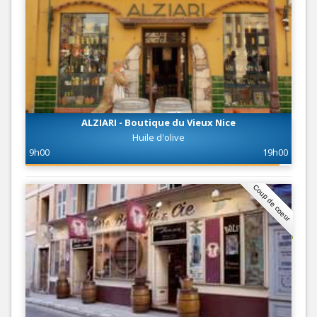
ALZIARI - Boutique du Vieux Nice
Huile d'olive
9h00
19h00
Coup de coeur