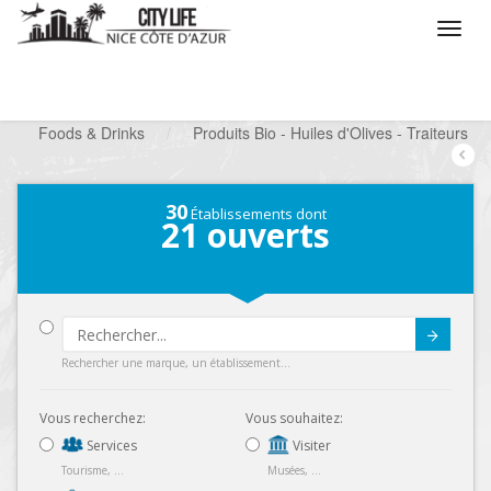
/
Que voulez vous faire ?
/
Chercher un commerce
/
Foods & Drinks
/
Produits Bio - Huiles d'Olives - Traiteurs
30
Établissements dont
21
ouverts
Submit
Rechercher une marque, un établissement...
Vous recherchez:
Vous souhaitez:
Services
Visiter
Tourisme, ...
Musées, ...