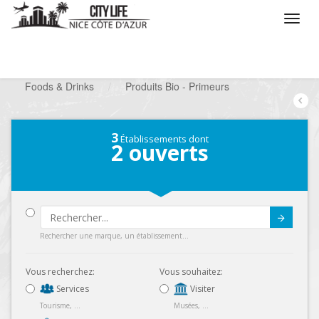
/
Que voulez vous faire ?
/
Chercher un commerce
/
Foods & Drinks
/
Produits Bio - Primeurs
3
Établissements dont
2
ouverts
Submit
Rechercher une marque, un établissement...
Vous recherchez:
Vous souhaitez:
Services
Visiter
Tourisme, ...
Musées, ...