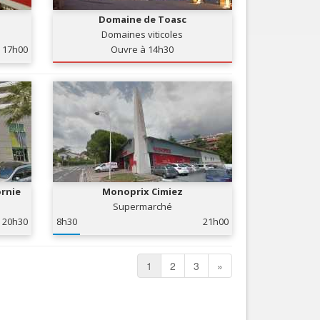
Domaine de Toasc
Domaines viticoles
17h00
Ouvre à 14h30
ornie
Monoprix Cimiez
Supermarché
20h30
8h30
21h00
1
2
3
»