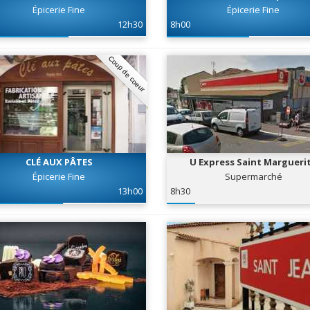
Épicerie Fine
Épicerie Fine
12h30
8h00
Coup de coeur
CLÉ AUX PÂTES
U Express Saint Margueri
Épicerie Fine
Supermarché
13h00
8h30