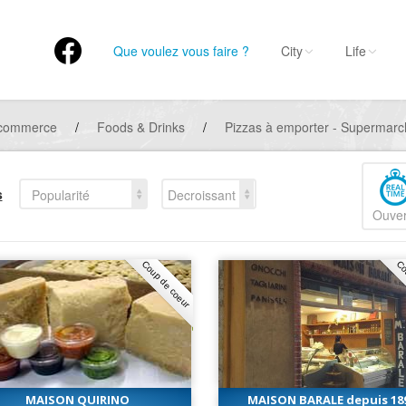
Que voulez vous faire ?
City
Life
 commerce
/
Foods & Drinks
/
Pizzas à emporter - Supermarch
s
Popularité
Decroissant
Ouver
Coup de coeur
Co
MAISON QUIRINO
MAISON BARALE depuis 18