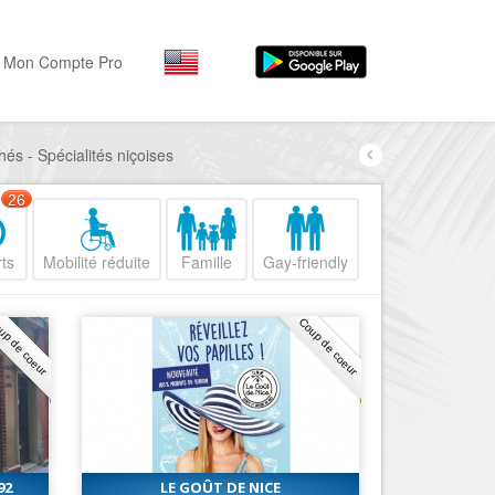
Mon Compte Pro
és - Spécialités niçoises
Par activité
Par quartiers
Nice Promenade des Angl
Séjourner
26
Hôtels, ...
Nice Promenade du Paillo
ts
Mobilité réduite
Famille
Gay-friendly
Visiter
Nice le Port
Musées, ...
Nice le Vieux Nice
up de coeur
Coup de coeur
Sortir
Nice le Coeur de Ville
Restaurants, ...
Nice les Collines Niçoises
Commerces
Mode, ...
Nice le petit Marais Niçois
Loisirs
Nice la plaine du Var
92
LE GOÛT DE NICE
Plages, sports, ...