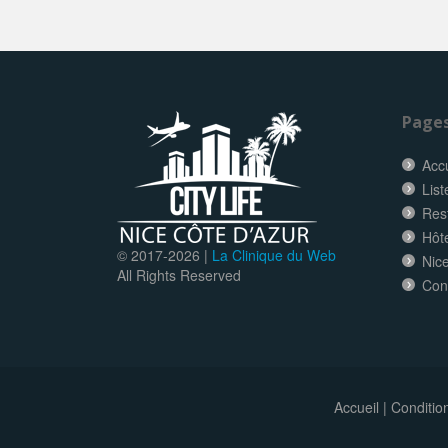
Page
Accu
List
Res
Hôt
© 2017-
2026 |
La Clinique du Web
Nice
All Rights Reserved
Con
Accueil
|
Conditio