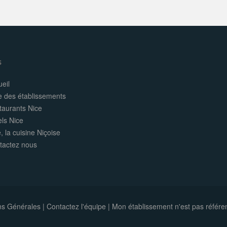
s
eil
e des établissements
taurants Nice
els Nice
, la cuisine Niçoise
tactez nous
ns Générales
|
Contactez l'équipe
|
Mon établissement n'est pas référe