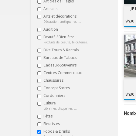
Articles de Plages
JP
Artisans
Arts et décorations
9h30
Décoration, antiquaires, ...
Audition
Beauté / Bien-être
Produits de beauté, bijouteries, ...
Bike Tours & Rentals
Bureaux de Tabacs
Cadeaux-Souvenirs
Centres Commerciaux
Chaussures
Concept Stores
8h30
Cordonniers
Culture
Librairies, disquaires, ...
Nombr
Fêtes
Fleuristes
Foods & Drinks