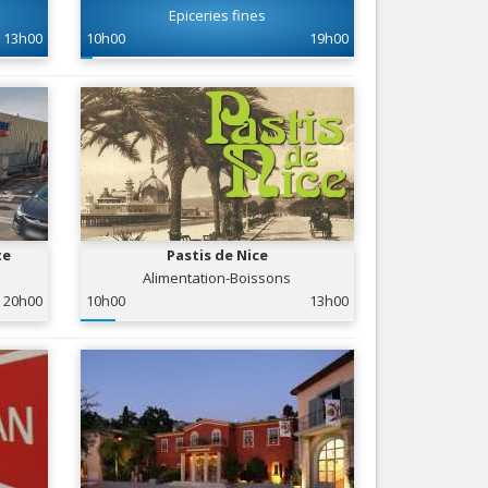
Epiceries fines
Nice le Carré d’Or
Services
13h00
10h00
19h00
Nice Aéroport
Tourisme, ...
te
Pastis de Nice
Alimentation-Boissons
20h00
10h00
13h00