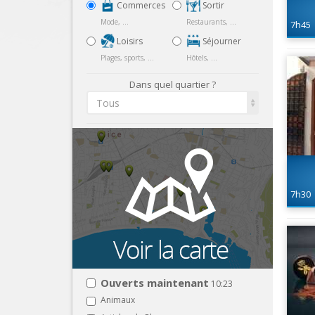
Commerces
Sortir
Mode, ...
Restaurants, ...
7h45
Loisirs
Séjourner
Plages, sports, ...
Hôtels, ...
Dans quel quartier ?
Tous
7h30
Ouverts maintenant
10:23
Animaux