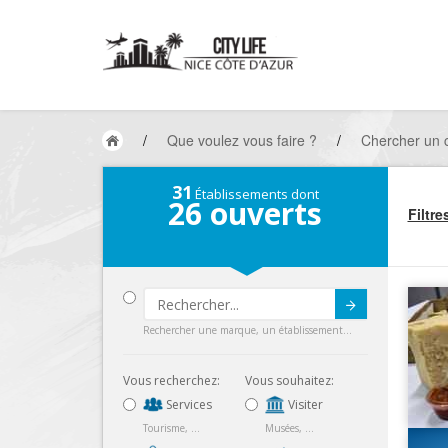
/
Que voulez vous faire ?
/
Chercher un
31
Établissements dont
26
ouverts
Filtre
Submit
Rechercher une marque, un établissement...
Vous recherchez:
Vous souhaitez:
Services
Visiter
Tourisme, ...
Musées, ...