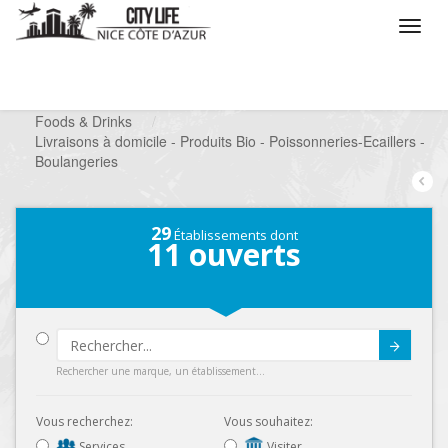
/
Que voulez vous faire ?
/
Chercher un commerce
/
Foods & Drinks
/
Livraisons à domicile - Produits Bio - Poissonneries-Ecaillers -
Boulangeries
29
Établissements dont
11
ouverts
Submit
Rechercher une marque, un établissement...
Vous recherchez:
Vous souhaitez:
Services
Visiter