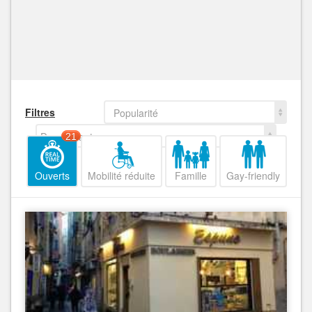
Filtres
Popularité
Decroissant
21
Ouverts
Mobilité réduite
Famille
Gay-friendly