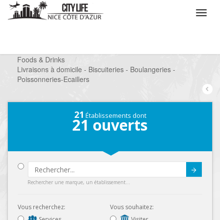
/
Que voulez vous faire ?
/
Chercher un commerce
/
Foods & Drinks
/
Livraisons à domicile - Biscuiteries - Boulangeries -
Poissonneries-Ecaillers
21
Établissements dont
21
ouverts
Submit
Rechercher une marque, un établissement...
Vous recherchez:
Vous souhaitez:
Services
Visiter