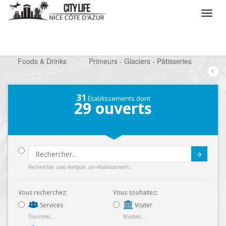
/
Que voulez vous faire ?
/
Chercher un commerce
/
Foods & Drinks
/
Primeurs - Glaciers - Pâtisseries
31
Établissements dont
29
ouverts
Submit
Rechercher une marque, un établissement...
Vous recherchez:
Vous souhaitez:
Services
Visiter
Tourisme, ...
Musées, ...