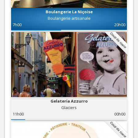
Boulangerie La Niçoise
Boulangerie artisanale
7h00
20h00
Coup de coeur
Gelateria Azzurro
Glaciers
11h00
00h00
Coup de coeur