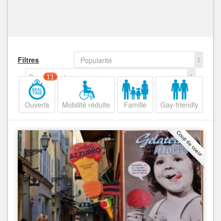
Filtres
Popularité
Decroissant
11
Ouverts
Mobilité réduite
Famille
Gay-friendly
Coup de coeur