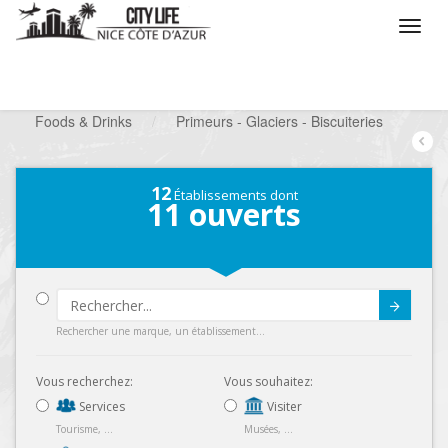
/
Que voulez vous faire ?
/
Chercher un commerce
/
Foods & Drinks
/
Primeurs - Glaciers - Biscuiteries
12
Établissements dont
11
ouverts
Submit
Rechercher une marque, un établissement...
Vous recherchez:
Vous souhaitez:
Services
Visiter
Tourisme, ...
Musées, ...