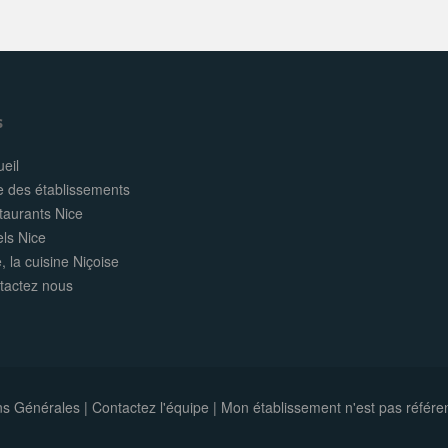
s
eil
e des établissements
taurants Nice
els Nice
, la cuisine Niçoise
tactez nous
ns Générales
|
Contactez l'équipe
|
Mon établissement n'est pas référe