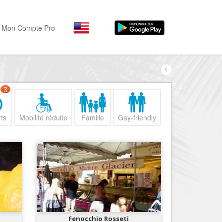
Mon Compte Pro
Par activité
Par quartiers
Nice Promenade des Angl
Séjourner
3
Hôtels, ...
Nice Promenade du Paillo
ts
Mobilité réduite
Famille
Gay-friendly
Visiter
Nice le Port
Musées, ...
Nice le Vieux Nice
Sortir
Nice le Coeur de Ville
Restaurants, ...
Nice les Collines Niçoises
Commerces
Mode, ...
Nice le petit Marais Niçois
Loisirs
Nice la plaine du Var
Fenocchio Rosseti
Plages, sports, ...