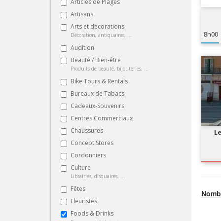
Articles de Plages
Artisans
Arts et décorations
8h00
Décoration, antiquaires, ...
Audition
Beauté / Bien-être
Produits de beauté, bijouteries, ...
Bike Tours & Rentals
Bureaux de Tabacs
Cadeaux-Souvenirs
Centres Commerciaux
Chaussures
Le
Concept Stores
Cordonniers
Culture
Librairies, disquaires, ...
Fêtes
Nombr
Fleuristes
Foods & Drinks