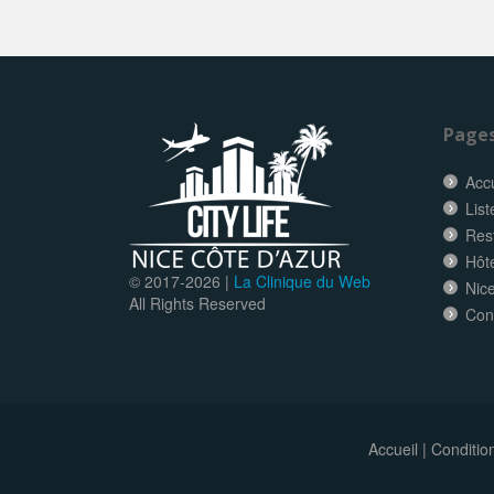
Page
Accu
List
Res
Hôt
© 2017-
2026 |
La Clinique du Web
Nice
All Rights Reserved
Con
Accueil
|
Conditio