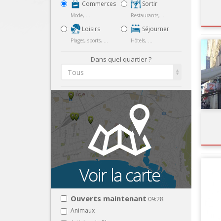
Commerces
Sortir
Mode, ...
Restaurants, ...
Loisirs
Séjourner
Plages, sports, ...
Hôtels, ...
Dans quel quartier ?
Tous
Ouverts maintenant
09:28
Animaux