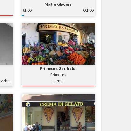
Maitre Glaciers
Nice le Carré d’Or
Services
9h00
00h00
Nice Aéroport
Tourisme, ...
Primeurs Garibaldi
Primeurs
22h00
Fermé