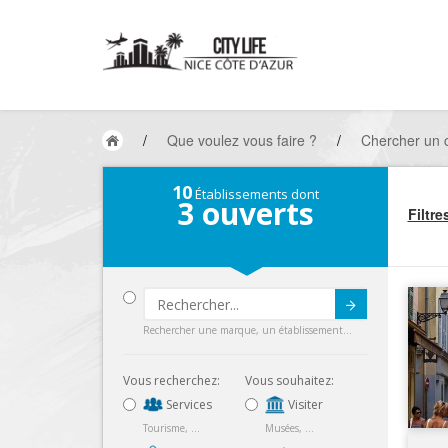
/
Que voulez vous faire ?
/
Chercher un
10
Établissements dont
3
ouverts
Filtre
Submit
Rechercher une marque, un établissement...
Vous recherchez:
Vous souhaitez:
Services
Visiter
Tourisme, ...
Musées, ...