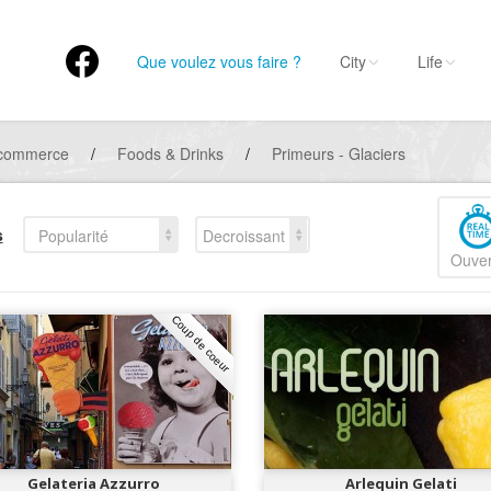
Que voulez vous faire ?
City
Life
 commerce
/
Foods & Drinks
/
Primeurs - Glaciers
s
Popularité
Decroissant
Ouver
Coup de coeur
Gelateria Azzurro
Arlequin Gelati