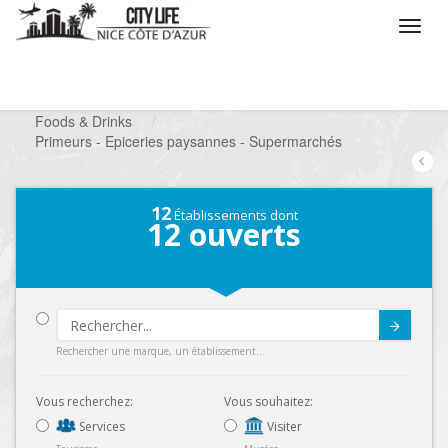
/
Que voulez vous faire ?
/
Chercher un commerce
/
Foods & Drinks
/
Primeurs - Epiceries paysannes - Supermarchés
12
Établissements dont
12
ouverts
Submit
Rechercher une marque, un établissement...
Vous recherchez:
Vous souhaitez:
Services
Visiter