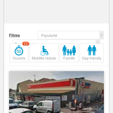
Filtres
Popularité
Decroissant
12
Ouverts
Mobilité réduite
Famille
Gay-friendly