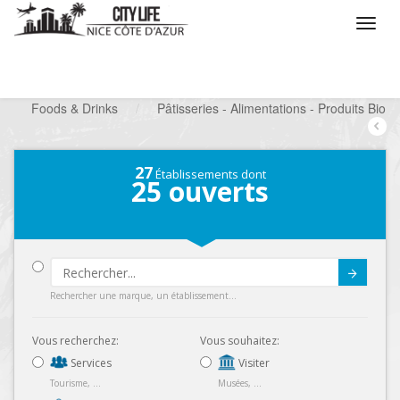
/
Que voulez vous faire ?
/
Chercher un commerce
/
Foods & Drinks
/
Pâtisseries - Alimentations - Produits Bio
27
Établissements dont
25
ouverts
Submit
Rechercher une marque, un établissement...
Vous recherchez:
Vous souhaitez:
Services
Visiter
Tourisme, ...
Musées, ...