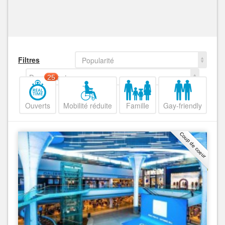
Filtres
Popularité
Decroissant
25
Ouverts
Mobilité réduite
Famille
Gay-friendly
Coup de coeur