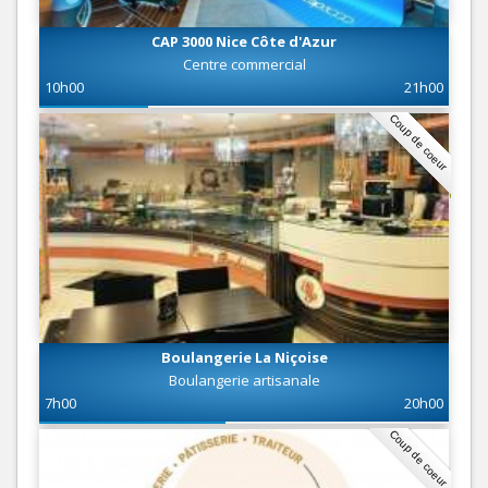
CAP 3000 Nice Côte d'Azur
Centre commercial
10h00
21h00
Coup de coeur
Boulangerie La Niçoise
Boulangerie artisanale
7h00
20h00
Coup de coeur