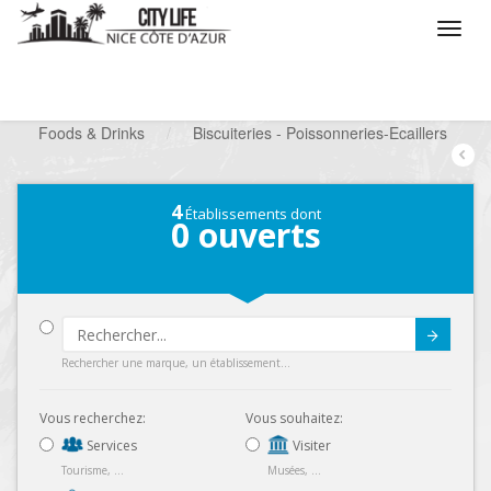
/
Que voulez vous faire ?
/
Chercher un commerce
/
Foods & Drinks
/
Biscuiteries - Poissonneries-Ecaillers
4
Établissements dont
0
ouverts
Submit
Rechercher une marque, un établissement...
Vous recherchez:
Vous souhaitez:
Services
Visiter
Tourisme, ...
Musées, ...