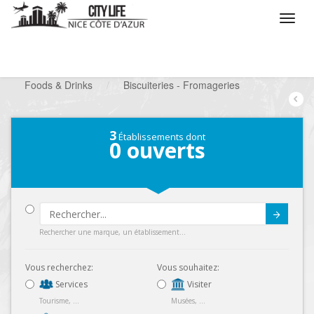
/
Que voulez vous faire ?
/
Chercher un commerce
/
Foods & Drinks
/
Biscuiteries - Fromageries
3
Établissements dont
0
ouverts
Submit
Rechercher une marque, un établissement...
Vous recherchez:
Vous souhaitez:
Services
Visiter
Tourisme, ...
Musées, ...