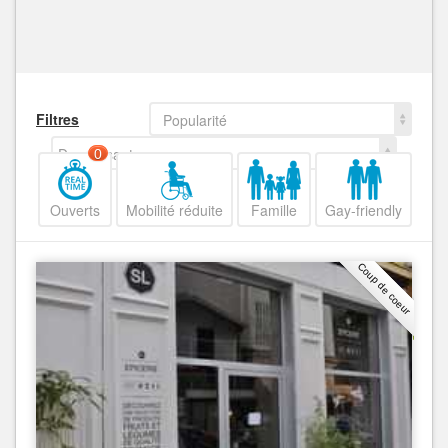
Filtres
Popularité
Decroissant
0
Ouverts
Mobilité réduite
Famille
Gay-friendly
Coup de coeur