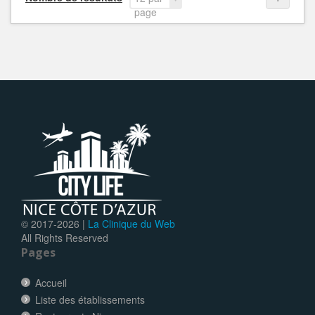
page
© 2017-
2026 |
La Clinique du Web
All Rights Reserved
Pages
Accueil
Liste des établissements