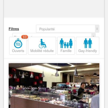
Filtres
Popularité
Decroissant
10
Ouverts
Mobilité réduite
Famille
Gay-friendly