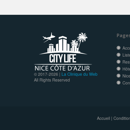
Page
Accu
List
Res
Hôt
© 2017-
2026 |
La Clinique du Web
Nice
All Rights Reserved
Con
Accueil
|
Conditio