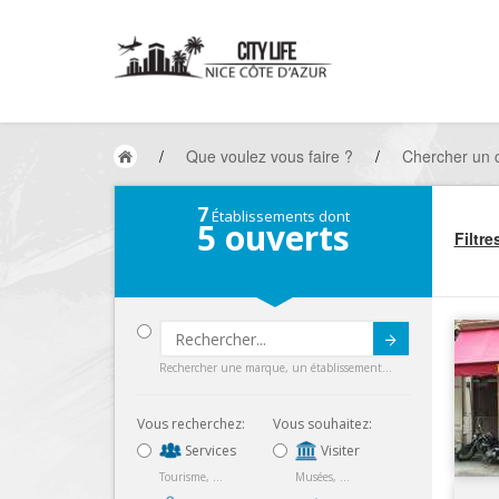
/
Que voulez vous faire ?
/
Chercher un
7
Établissements dont
5
ouverts
Filtre
Submit
Rechercher une marque, un établissement...
Vous recherchez:
Vous souhaitez:
Services
Visiter
Tourisme, ...
Musées, ...