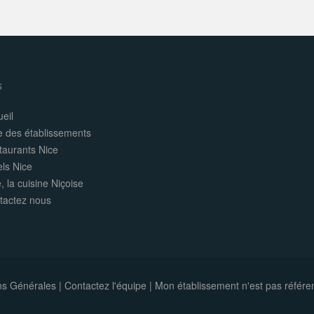
s
eil
e des établissements
taurants Nice
els Nice
, la cuisine Niçoise
tactez nous
ns Générales
|
Contactez l'équipe
|
Mon établissement n'est pas référe