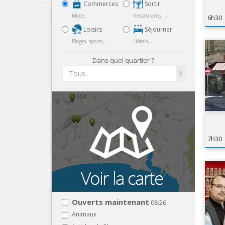
Commerces
Sortir
Mode, ...
Restaurants, ...
6h30
Loisirs
Séjourner
Plages, sports, ...
Hôtels, ...
Dans quel quartier ?
Tous
7h30
Ouverts maintenant
08:26
Animaux