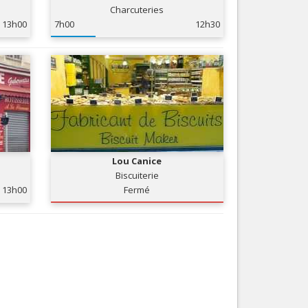
Charcuteries
Nice le Carré d’Or
Services
13h00
7h00
12h30
Nice Aéroport
Tourisme, ...
Lou Canice
Biscuiterie
13h00
Fermé