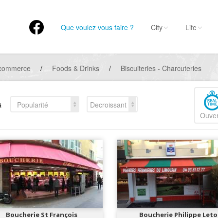
Que voulez vous faire ?
City
Life
 commerce
/
Foods & Drinks
/
Biscuiteries - Charcuteries
s
Popularité
Decroissant
Ouver
Boucherie St François
Boucherie Philippe Leto