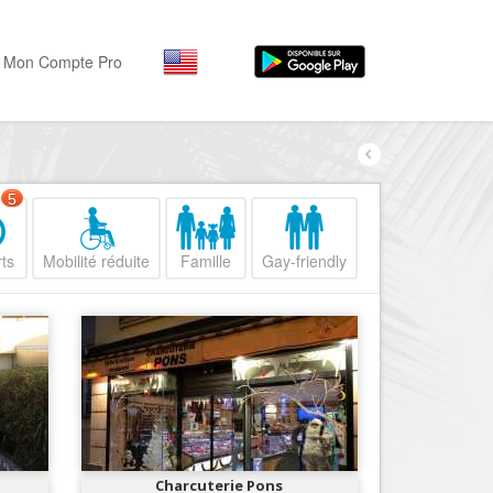
Mon Compte Pro
Par activité
Par quartiers
Nice Promenade des Angl
Séjourner
5
Hôtels, ...
Nice Promenade du Paillo
ts
Mobilité réduite
Famille
Gay-friendly
Visiter
Nice le Port
Musées, ...
Nice le Vieux Nice
Sortir
Nice le Coeur de Ville
Restaurants, ...
Nice les Collines Niçoises
Commerces
Mode, ...
Nice le petit Marais Niçois
Loisirs
Nice la plaine du Var
Charcuterie Pons
Plages, sports, ...